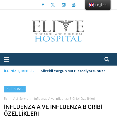
English
İLGINIZI ÇEKEBILIR:
Sürekli Yorgun Mu Hissediyorsunuz?
ACIL SERVIS
Ev
›
Acil Servis
›
İnfluenza A ve İnfluenza B Gribi Özellikleri
İNFLUENZA A VE İNFLUENZA B GRIBI
ÖZELLIKLERI