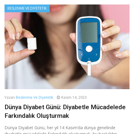
BESLENME VE DIYETETIK
Yazarı
Beslenme Ve Diyetetik
Kasım 14, 2023
Dünya Diyabet Günü: Diyabetle Mücadelede
Farkındalık Oluşturmak
Dünya Diyabet Günü, her yıl 14 Kasım‘da dünya genelinde
diyabetle mücadelede farkındalık oluşturmak, bu hastalığın