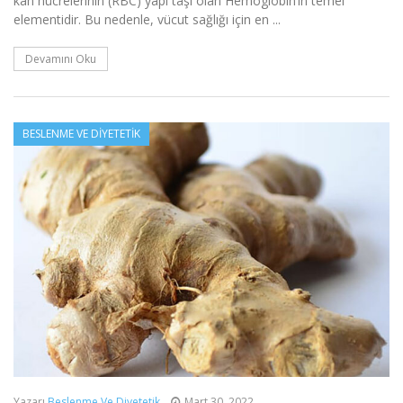
kan hücrelerinin (RBC) yapı taşı olan Hemoglobin’in temel
elementidir. Bu nedenle, vücut sağlığı için en ...
Devamını Oku
BESLENME VE DIYETETIK
Yazarı
Beslenme Ve Diyetetik
Mart 30, 2022