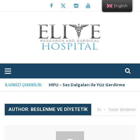
English
İLGINIZI ÇEKEBILIR:
Sürekli Yorgun Mu Hissediyorsunuz?
AUTHOR: BESLENME VE DIYETETIK
Ev
›
Yazar: Beslenme v