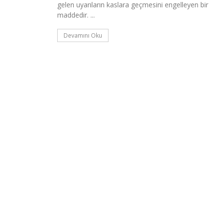
IR?
SAĞLIKLI KILO KONT
gelen uyarıların kaslara geçmesini engelleyen bir
maddedir. ...
Devamını Oku