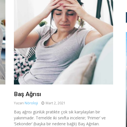
Baş Ağrısı
Yazarı
Nöroloji
Mart 2, 2021
MEDIKAL ESTETIK
Baş ağrısı günlük pratikte çok sık karşılaşılan bir
yakınmadır. Temelde iki sınıfta incelenir; ‘Primer’ ve
NAD+ IV TERAPISI: ZAMANI
‘Sekonder’ (başka bir nedene bağlı) Baş Ağrıları.