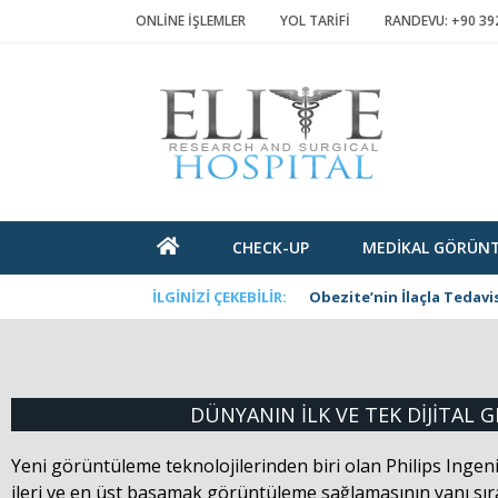
ONLİNE İŞLEMLER
YOL TARİFİ
RANDEVU: +90 392
CHECK-UP
MEDIKAL GÖRÜN
İLGINIZI ÇEKEBILIR:
Obezite’nin İlaçla Tedav
DÜNYANIN İLK VE TEK DIJITAL G
Yeni görüntüleme teknolojilerinden biri olan Philips Ingen
ileri ve en üst basamak görüntüleme sağlamasının yanı sıra 