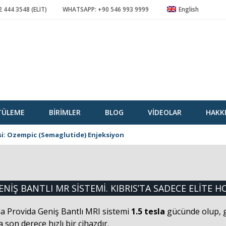
 444 3548 (ELIT)
WHATSAPP: +90 546 993 9999
English
TÜLEME
BIRIMLER
BLOG
VIDEOLAR
HAKK
isi: Ozempic (Semaglutide) Enjeksiyon
ENIŞ BANTLI MR SISTEMI. KIBRIS’TA SADECE ELITE H
ia Provida Geniş Bantlı MRI sistemi
1.5 tesla
gücünde olup, g
son derece hızlı bir cihazdır.