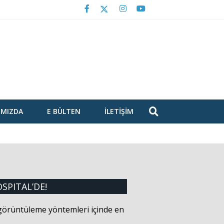
IMIZDA
E BÜLTEN
İLETIŞIM
OSPITAL’DE!
örüntüleme yöntemleri içinde en