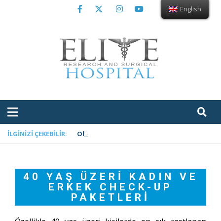
English
İLGINIZI ÇEKEBILIR:
Obezite’nin İlaçla Tedavisi: Ozempic (Sema
40 YAŞ ÜZERI KADIN VE
ERKEK CHECK-UP
PAKETLERI