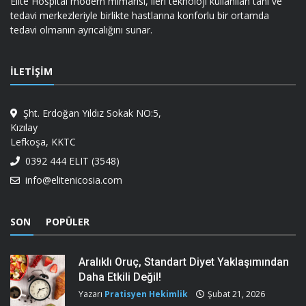
Elite Hospital modern mimarisi, ileri teknoloji kullanılan tanı ve
tedavi merkezleriyle birlikte hastlarına konforlu bir ortamda
tedavi olmanın ayrıcalığını sunar.
İLETIŞIM
Şht. Erdoğan Yıldız Sokak NO:5,
Kızılay
Lefkoşa, KKTC
0392 444 ELIT (3548)
info@elitenicosia.com
SON
POPÜLER
Aralıklı Oruç, Standart Diyet Yaklaşımından
Daha Etkili Değil!
Yazarı
Pratisyen Hekimlik
Şubat 21, 2026