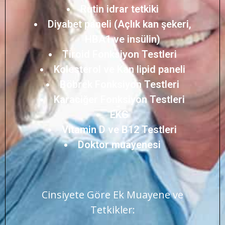
Rutin idrar tetkiki
Diyabet paneli (Açlık kan şekeri,
HBA1 ve insülin)
Tiroid Fonksiyon Testleri
Kolesterol ve Kan lipid paneli
Böbrek Fonksiyon Testleri
Karaciğer Fonksiyon Testleri
EKG
Vitamin D ve B12 Testleri
Doktor muayenesi
Cinsiyete Göre Ek Muayene ve
Tetkikler: