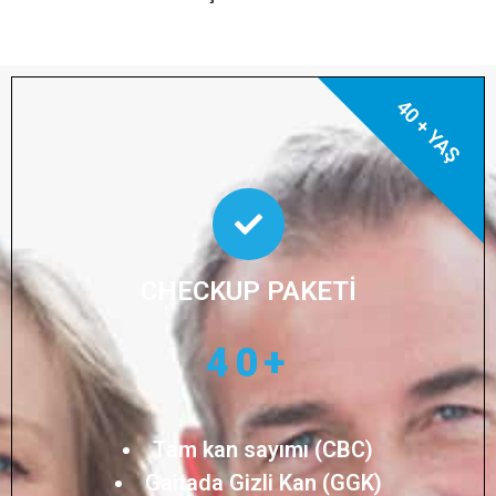
40 + YAŞ
CHECKUP PAKETİ
40+
Tam kan sayımı (CBC)
Gaitada Gizli Kan (GGK)