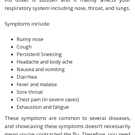
respiratory system including nose, throat, and lungs.
Symptoms include:
Runny nose
Cough
Persistent Sneezing
Headache and body ache
Nausea and vomiting
Diarrhea
Fever and malaise
Sore throat
Chest pain (in severe cases)
Exhaustion and fatigue
These symptoms are common to several diseases,
and showcasing these symptoms doesn’t necessarily
mean you’ve contracted the flu. Therefore, you need