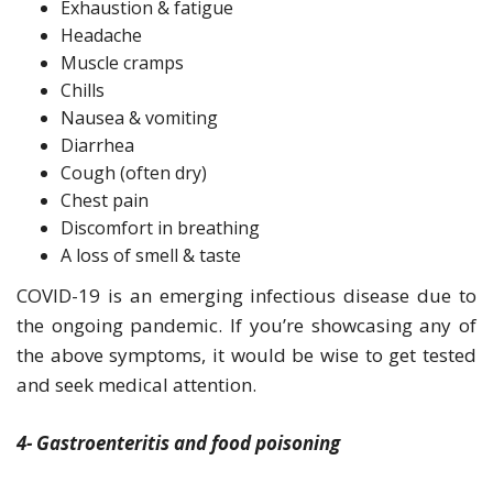
Exhaustion & fatigue
Headache
Muscle cramps
Chills
Nausea & vomiting
Diarrhea
Cough (often dry)
Chest pain
Discomfort in breathing
A loss of smell & taste
COVID-19 is an emerging infectious disease due to
the ongoing pandemic. If you’re showcasing any of
the above symptoms, it would be wise to get tested
and seek medical attention.
4- Gastroenteritis and food poisoning