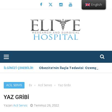
English
İLGINIZI ÇEKEBILIR:
Obezite’nin İlaçla Tedavisi: Ozempic (Sema
ACIL SERVIS
Ev
›
Acil Servis
›
Yaz Gribi
YAZ GRIBI
Yazarı
Acil Servis
Temmuz 26, 2022