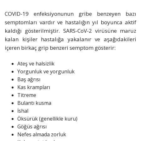
COVID-19 enfeksiyonunun gribe benzeyen bazı
semptomları vardır ve hastalığın yıl boyunca aktif
kaldığı gösterilmiştir. SARS-CoV-2 virüsüne maruz
kalan kişiler hastalığa yakalanır ve aşağıdakileri
içeren birkaç grip benzeri semptom gösterir:
Ateş ve halsizlik
Yorgunluk ve yorgunluk
Baş ağrısı
Kas krampları
Titreme
Bulantı kusma
İshal
Öksürük (genellikle kuru)
Göğüs ağrısı
Nefes almada zorluk