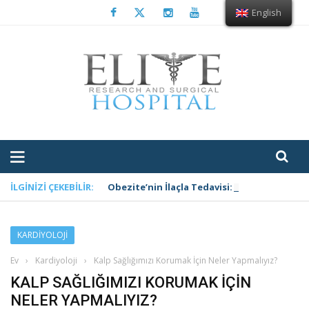
English
İLGINIZI ÇEKEBILIR:
Obezite’nin İlaçla Tedavisi: Ozempic (Sema
KARDIYOLOJI
Ev
›
Kardiyoloji
›
Kalp Sağlığımızı Korumak İçin Neler Yapmalıyız?
KALP SAĞLIĞIMIZI KORUMAK İÇIN
NELER YAPMALIYIZ?