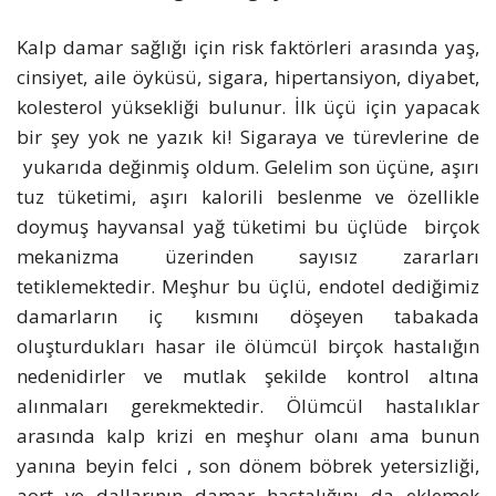
Kalp damar sağlığı için risk faktörleri arasında yaş,
cinsiyet, aile öyküsü, sigara, hipertansiyon, diyabet,
kolesterol yüksekliği bulunur. İlk üçü için yapacak
bir şey yok ne yazık ki! Sigaraya ve türevlerine de
yukarıda değinmiş oldum. Gelelim son üçüne, aşırı
tuz tüketimi, aşırı kalorili beslenme ve özellikle
doymuş hayvansal yağ tüketimi bu üçlüde birçok
mekanizma üzerinden sayısız zararları
tetiklemektedir. Meşhur bu üçlü, endotel dediğimiz
damarların iç kısmını döşeyen tabakada
oluşturdukları hasar ile ölümcül birçok hastalığın
nedenidirler ve mutlak şekilde kontrol altına
alınmaları gerekmektedir. Ölümcül hastalıklar
arasında kalp krizi en meşhur olanı ama bunun
yanına beyin felci , son dönem böbrek yetersizliği,
aort ve dallarının damar hastalığını da eklemek