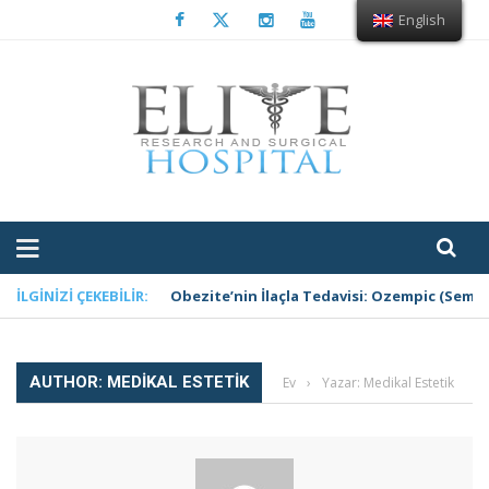
English
İLGINIZI ÇEKEBILIR:
Obezite’nin İlaçla Tedavisi: Ozempic (Sema
AUTHOR: MEDIKAL ESTETIK
Ev
›
Yazar: Medikal Estetik