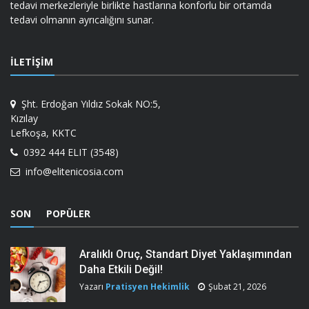
tedavi merkezleriyle birlikte hastlarına konforlu bir ortamda
tedavi olmanın ayrıcalığını sunar.
İLETIŞIM
Şht. Erdoğan Yıldız Sokak NO:5,
Kızılay
Lefkoşa, KKTC
0392 444 ELIT (3548)
info@elitenicosia.com
SON
POPÜLER
Aralıklı Oruç, Standart Diyet Yaklaşımından
Daha Etkili Değil!
Yazarı
Pratisyen Hekimlik
Şubat 21, 2026