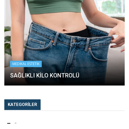
MEDIKAL ESTETIK
NAD+ IV TERAPISI: ZAMANI GERI
ÇEVIRIN!
KATEGORILER
–